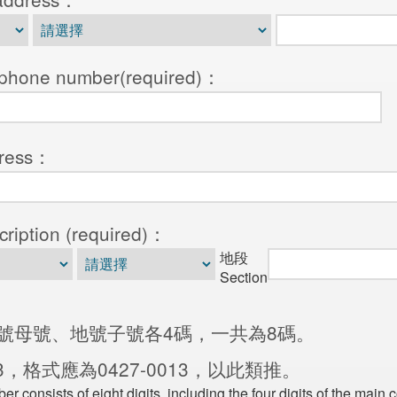
one number(required)：
ress：
ption (required)：
地段
Section
號母號、地號子號各4碼，一共為8碼。
3，格式應為0427-0013，以此類推。
 consists of eight digits, including the four digits of the main