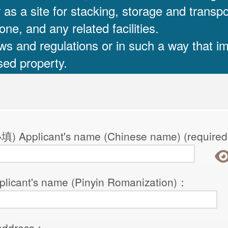
as a site for stacking, storage and transpo
ne, and any related facilities.
aws and regulations or in such a way that i
sed property.
licant's name (Chinese name) (required
nt's name (Pinyin Romanization)：
ddress：