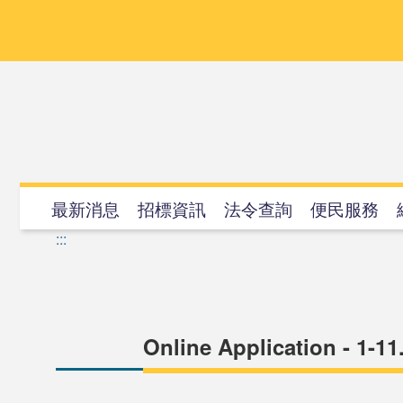
跳
到
主
要
內
容
最新消息
招標資訊
法令查詢
便民服務
:::
Online Application - 1-11