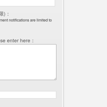
限)：
nt notifications are limited to
e enter here：