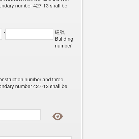
condary number 427-13 shall be
-
建號
Building
number
 construction number and three
condary number 427-13 shall be