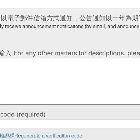
(以電子郵件信箱方式通知，公告通知以一年為期
rly receive announcement notifications (by email, and announceme
y other matters for descriptions, pleas
ode (required)
Regenerate a verification code