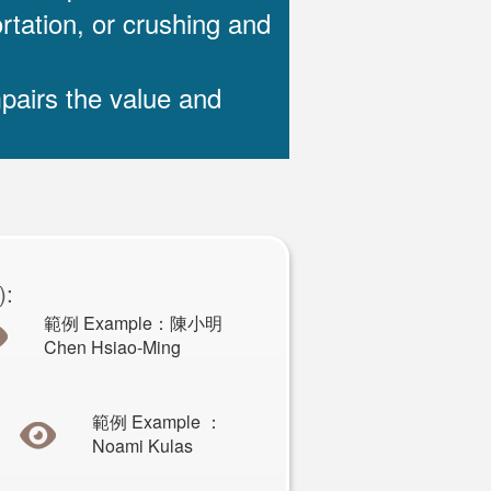
rtation, or crushing and
mpairs the value and
):
範例 Example：陳小明
Chen Hsiao-Ming
範例 Example ：
Noami Kulas