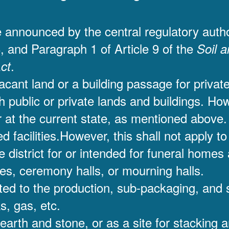
 announced by the central regulatory author
8, and Paragraph 1 of Article 9 of the
Soil 
.
ct
acant land or a building passage for privat
 public or private lands and buildings. How
r at the current state, as mentioned above.
ed facilities.However, this shall not apply t
e district for or intended for funeral homes 
s, ceremony halls, or mourning halls.
lated to the production, sub-packaging, and
s, gas, etc.
 earth and stone, or as a site for stacking 