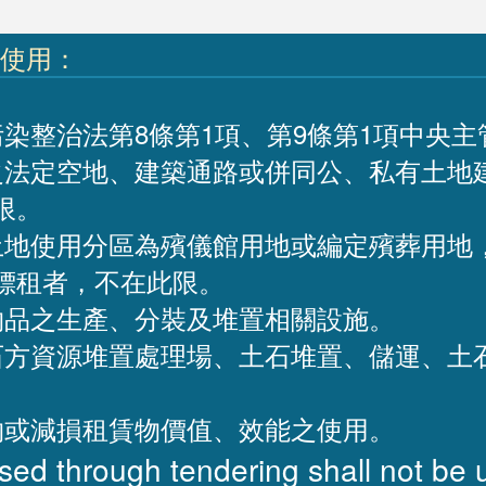
列使用：
染整治法第8條第1項、第9條第1項中央
之法定空地、建築通路或併同公、私有土地
限。
土地使用分區為殯儀館用地或編定殯葬用地
標租者，不在此限。
物品之生產、分裝及堆置相關設施。
石方資源堆置處理場、土石堆置、儲運、土
物或減損租賃物價值、效能之使用。
ased through tendering shall not be 