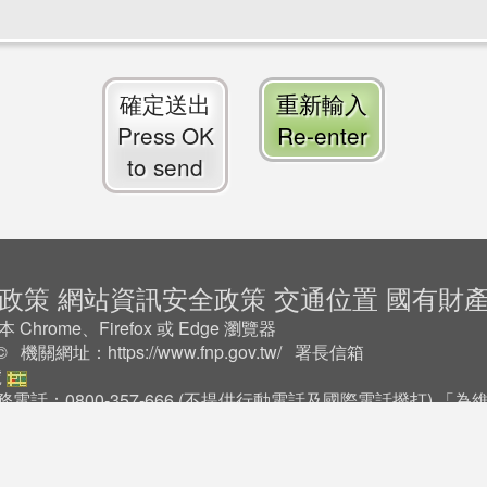
確定送出
重新輸入
Press OK
Re-enter
to send
政策
網站資訊安全政策
交通位置
國有財
rome、Firefox 或 Edge 瀏覽器
2 © 機關網址：
https://www.fnp.gov.tw/
署長信箱
號
務電話：0800-357-666 (不提供行動電話及國際電話撥打) 
17:30