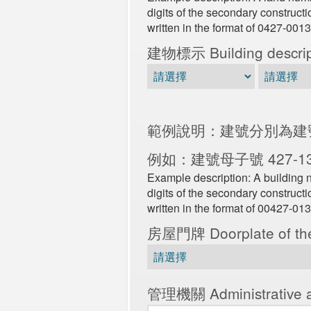
digits of the secondary construc
written in the format of 0427-0013
建物標示 Building descri
範例說明：建號分別為建
例如：建號母子號 427-1
Example description: A building nu
digits of the secondary construc
written in the format of 00427-013
房屋門牌 Doorplate of th
管理機關 Administrative a