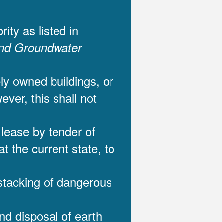
ity as listed in
and Groundwater
ely owned buildings, or
ever, this shall not
o lease by tender of
at the current state, to
 stacking of dangerous
and disposal of earth