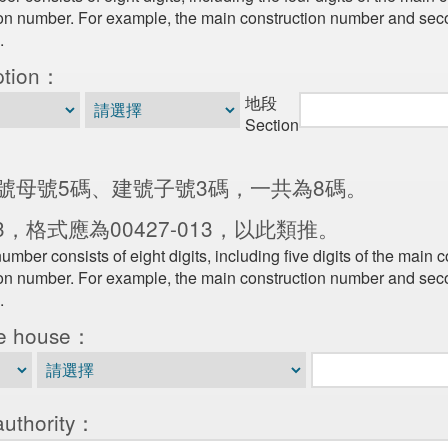
tion number. For example, the main construction number and se
.
ption：
地段
Section
號母號5碼、建號子號3碼，一共為8碼。
3，格式應為00427-013，以此類推。
mber consists of eight digits, including five digits of the main
tion number. For example, the main construction number and se
.
e house：
uthority：