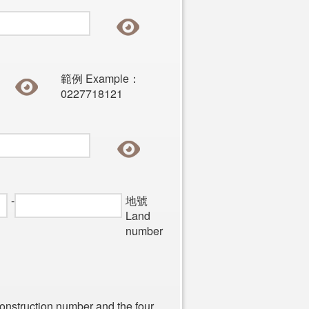
範例 Example：
0227718121
-
地號
Land
number
 construction number and the four