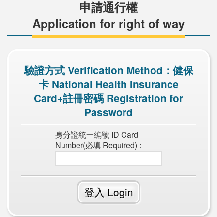
申請通行權
Application for right of way
驗證方式 Verification Method：健保
卡 National Health Insurance
Card+註冊密碼 Registration for
Password
身分證統一編號 ID Card
Number(必填 Required)：
登入 Login