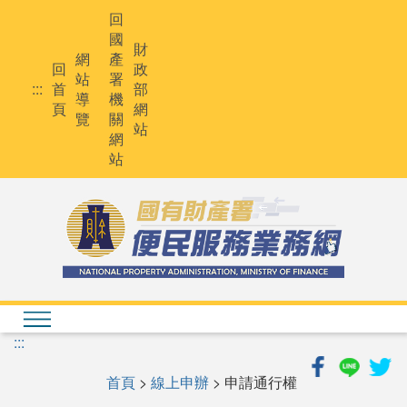
跳
回
到
國
主
財
網
產
要
回
政
站
署
內
:::
首
部
導
機
容
頁
網
覽
關
站
網
站
:::
首頁
>
線上申辦
> 申請通行權