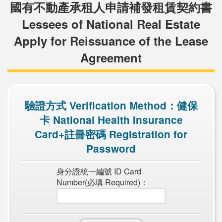
國有不動產承租人申請補發租賃契約書
Lessees of National Real Estate
Apply for Reissuance of the Lease
Agreement
驗證方式 Verification Method：健保
卡 National Health Insurance
Card+註冊密碼 Registration for
Password
身分證統一編號 ID Card
Number(必填 Required)：