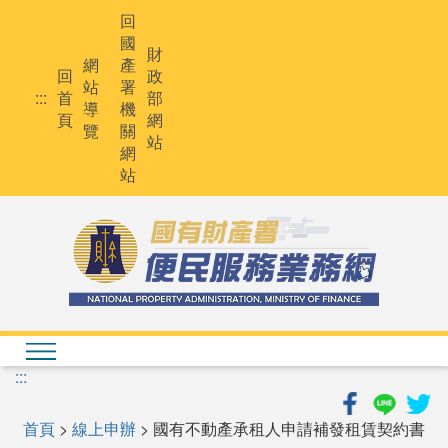
跳
回
到
國
主
財
網
產
要
回
政
站
署
內
:::
首
部
導
機
容
頁
網
覽
關
站
網
站
:::
首頁
>
線上申辦
> 國有不動產承租人申請補發租賃契約書