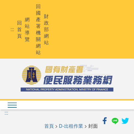
跳
回
到
國
主
財
網
產
要
回
政
站
署
內
:::
首
部
導
機
容
頁
網
覽
關
站
網
站
:::
首頁
>
D-出租作業
> 封面