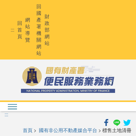
跳
回
到
國
主
財
網
產
要
回
政
站
署
內
:::
首
部
導
機
容
頁
網
覽
關
站
網
站
:::
首頁
>
國有非公用不動產媒合平台
> 標售土地清冊