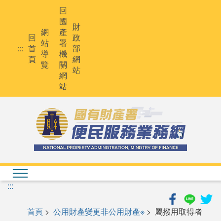
跳
回
到
國
主
財
網
產
要
回
政
站
署
內
:::
首
部
導
機
容
頁
網
覽
關
站
網
站
:::
首頁
>
公用財產變更非公用財產※
> 屬撥用取得者