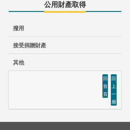
公用財產取得
撥用
接受捐贈財產
其他
回
回
首
上
頁
一
層
:::