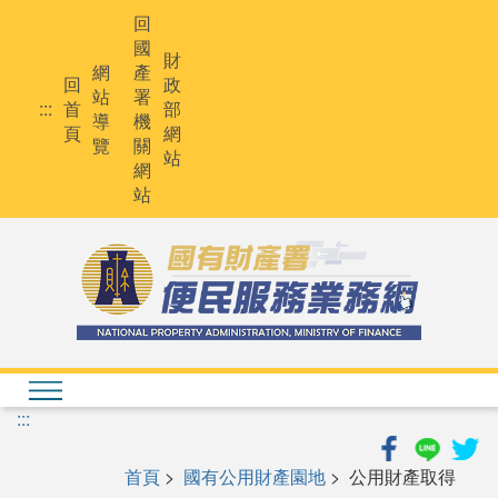
跳
回
到
國
主
財
網
產
要
回
政
站
署
內
:::
首
部
導
機
容
頁
網
覽
關
站
網
站
:::
首頁
>
國有公用財產園地
> 公用財產取得