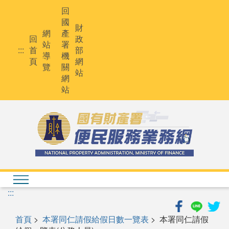
跳
回
到
國
主
財
網
產
要
回
政
站
署
內
:::
首
部
導
機
容
頁
網
覽
關
站
網
站
:::
首頁
>
本署同仁請假給假日數一覽表
> 本署同仁請假