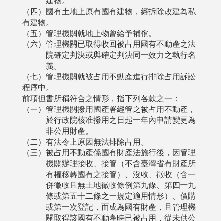
建物。
（四）國有土地上原有國有建物，經拆除改建為私
有建物。
（五）管理機關就地上物曾給予補償。
（六）管理機關已取得收回被占用國有不動產之法
院確定判決或與確定判決同一效力之執行名
義。
（七）管理機關就被占用不動產進行排除占用訴訟
程序中。
前項但書所稱符合之情形，指下列各款之一：
（一）管理機關撥用國產署經管之被占用不動產，
於行政院核准撥用之日起一年內申請變更為
非公用財產。
（二）有法令上原因無法排除占用。
（三）被占用不動產係國有財產法施行後，因管理
機關辦理接收、接管（不含臺灣省有財產所
有權移轉國有之接管）、沒收、徵收（含一
併徵收且無土地徵收條例第九條、第四十九
條或第五十二條之一規定適用情形）、價購
或第一次登記，而成為國有財產，且管理機
關取得該國有不動產時已被占用，從未供公