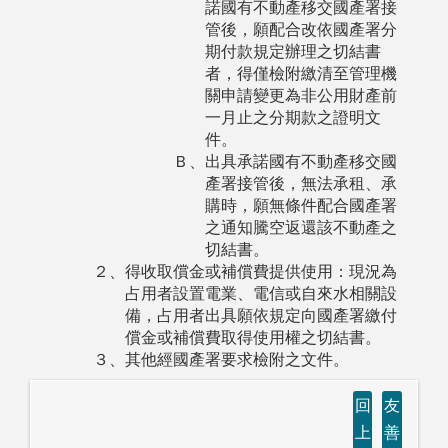
諾國有不動產移交國產署接
管後，願配合改依國產署分
期付款規定辦理之切結書
者，得僅檢附繳清至管理機
關申請變更為非公用財產前
一月止之分期款之證明文
件。
Ｂ、出具承諾國有不動產移交國
產署接管後，無法承租、承
購時，願無條件配合國產署
之通知騰空返還該不動產之
切結書。
２、得收取償金或補償費提供使用：現況為
占用者設置電業、電信或自來水相關設
備，占用者出具願依規定向國產署繳付
償金或補償費取得使用權之切結書。
３、其他經國產署要求檢附之文件。
回
友
上
善