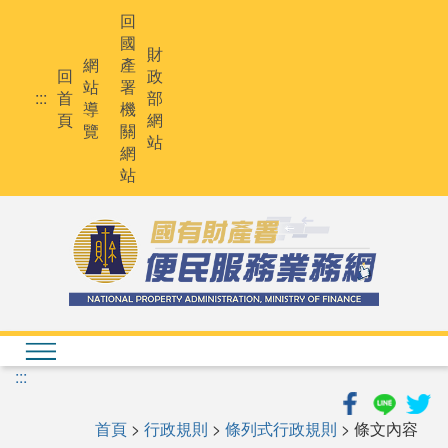
跳
回
到
國
主
財
網
產
要
回
政
站
署
內
:::
首
部
導
機
容
頁
網
覽
關
站
網
站
:::
首頁
>
行政規則
>
條列式行政規則
> 條文內容