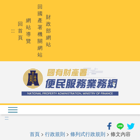
跳
回
到
國
主
財
網
產
要
回
政
站
署
內
:::
首
部
導
機
容
頁
網
覽
關
站
網
站
:::
首頁
>
行政規則
>
條列式行政規則
> 條文內容