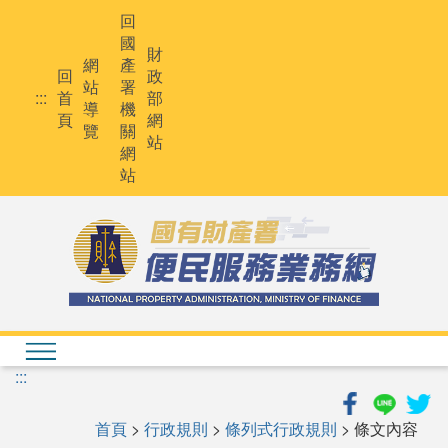
跳
回
到
國
主
財
網
產
要
回
政
站
署
內
:::
首
部
導
機
容
頁
網
覽
關
站
網
站
:::
首頁
>
行政規則
>
條列式行政規則
> 條文內容