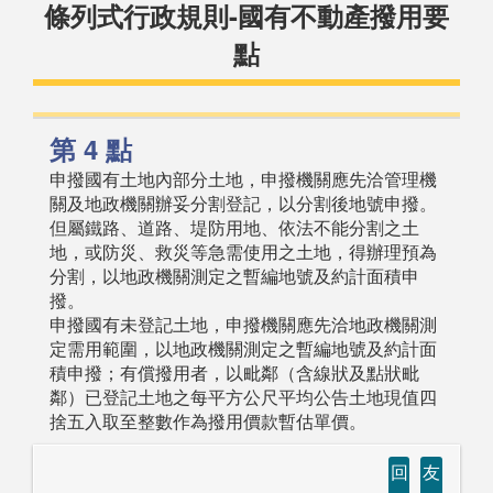
條列式行政規則-國有不動產撥用要
點
第 4 點
申撥國有土地內部分土地，申撥機關應先洽管理機
關及地政機關辦妥分割登記，以分割後地號申撥。
但屬鐵路、道路、堤防用地、依法不能分割之土
地，或防災、救災等急需使用之土地，得辦理預為
分割，以地政機關測定之暫編地號及約計面積申
撥。
申撥國有未登記土地，申撥機關應先洽地政機關測
定需用範圍，以地政機關測定之暫編地號及約計面
積申撥；有償撥用者，以毗鄰（含線狀及點狀毗
鄰）已登記土地之每平方公尺平均公告土地現值四
捨五入取至整數作為撥用價款暫估單價。
回
友