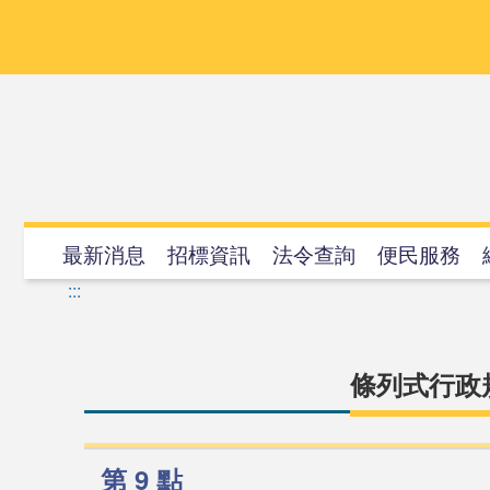
跳
到
主
要
內
容
最新消息
招標資訊
法令查詢
便民服務
:::
條列式行政
第 9 點