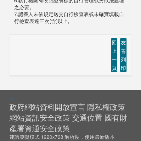
6.執行機關有收回認養標的自行管理或另依法處理
之必要。
7.認養人未依規定送交自行檢查表或未確實填載自
行檢查表達三次(含)以上。
回
友
上
善
一
列
頁
印
:::
政府網站資料開放宣言
隱私權政策
網站資訊安全政策
交通位置
國有財
產署資通安全政策
建議瀏覽模式 1920x768 解析度，使用最新版本