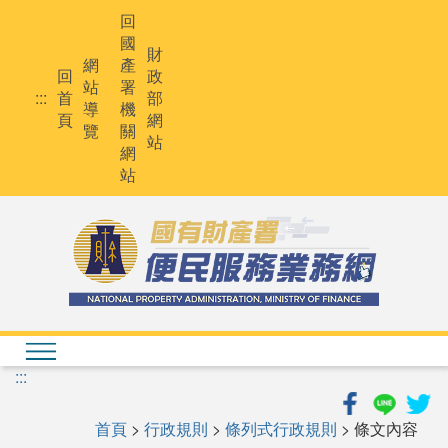
跳
回
到
國
主
財
網
產
要
回
政
站
署
內
:::
首
部
導
機
容
頁
網
覽
關
站
網
站
:::
首頁
>
行政規則
>
條列式行政規則
> 條文內容