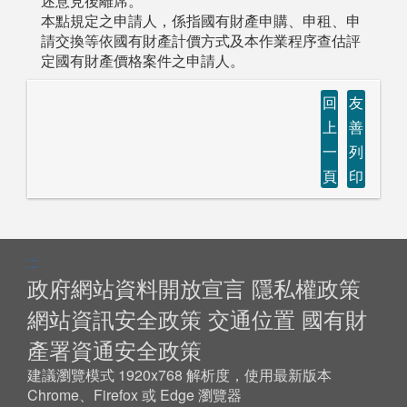
述意見後離席。
本點規定之申請人，係指國有財產申購、申租、申
請交換等依國有財產計價方式及本作業程序查估評
定國有財產價格案件之申請人。
回
友
上
善
一
列
頁
印
:::
政府網站資料開放宣言
隱私權政策
網站資訊安全政策
交通位置
國有財
產署資通安全政策
建議瀏覽模式 1920x768 解析度，使用最新版本
Chrome、Firefox 或 Edge 瀏覽器