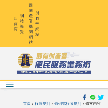
跳
回
到
國
主
財
網
產
要
回
政
站
署
內
:::
首
部
導
機
容
頁
網
覽
關
站
網
站
:::
首頁
>
行政規則
>
條列式行政規則
> 條文內容