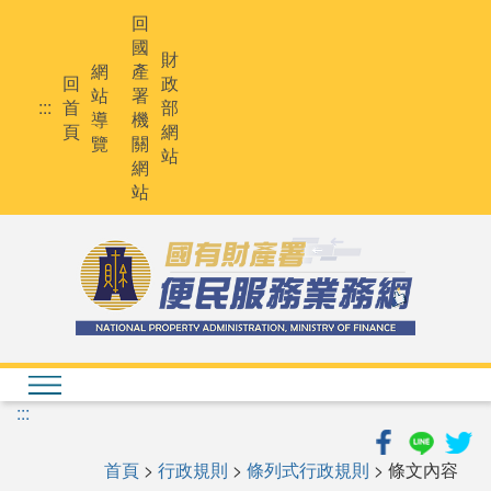
跳
回
到
國
主
財
網
產
要
回
政
站
署
內
:::
首
部
導
機
容
頁
網
覽
關
站
網
站
:::
首頁
>
行政規則
>
條列式行政規則
> 條文內容