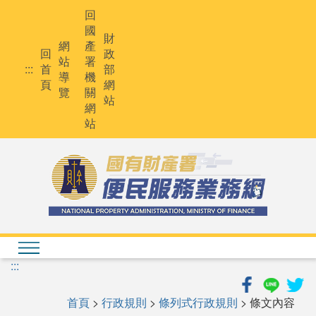
跳
回
到
國
主
財
網
產
要
回
政
站
署
內
:::
首
部
導
機
容
頁
網
覽
關
站
網
站
:::
首頁
>
行政規則
>
條列式行政規則
> 條文內容