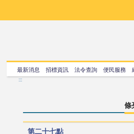
跳
到
主
要
內
容
最新消息
招標資訊
法令查詢
便民服務
:::
條
第二十七點