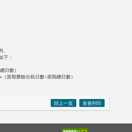
月。
如下：
期總日數）
×（當期賸餘出租日數÷當期總日數）
回上一頁
友善列印