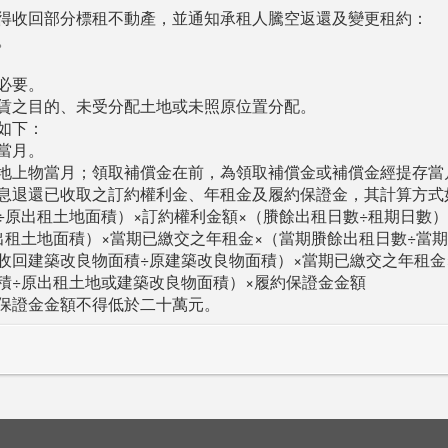
得收回部分標租不動產，並通知承租人騰空返還及變更租約：
。
必要。
賃之目的、未受分配土地或未照原位置分配。
如下：
當月。
地上物當月；領取補償金在前，為領取補償金或補償金經提存當
息退還已收取之訂約權利金、年租金及履約保證金，其計算方式
原出租土地面積）×訂約權利金額×（賸餘出租日數÷租期日數）
出租土地面積）×當期已繳交之年租金×（當期賸餘出租日數÷當
收回建築改良物面積÷原建築改良物面積）×當期已繳交之年租金
積÷原出租土地或建築改良物面積）×履約保證金金額
保證金金額不得低於二十萬元。