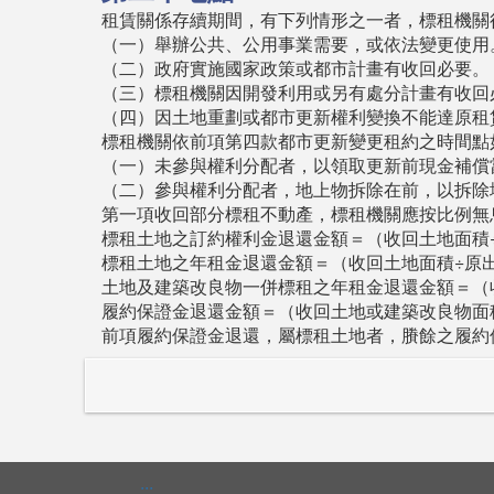
租賃關係存續期間，有下列情形之一者，標租機關
（一）舉辦公共、公用事業需要，或依法變更使用
（二）政府實施國家政策或都市計畫有收回必要。
（三）標租機關因開發利用或另有處分計畫有收回
（四）因土地重劃或都市更新權利變換不能達原租
標租機關依前項第四款都市更新變更租約之時間點
（一）未參與權利分配者，以領取更新前現金補償
（二）參與權利分配者，地上物拆除在前，以拆除
第一項收回部分標租不動產，標租機關應按比例無
標租土地之訂約權利金退還金額＝（收回土地面積÷
標租土地之年租金退還金額＝（收回土地面積÷原
土地及建築改良物一併標租之年租金退還金額＝（
履約保證金退還金額＝（收回土地或建築改良物面
前項履約保證金退還，屬標租土地者，賸餘之履約
:::