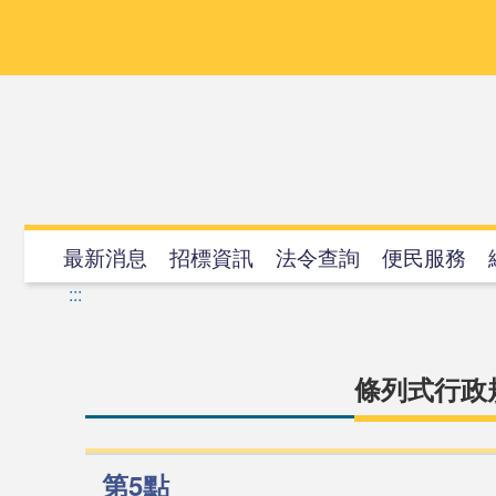
跳
到
主
要
內
容
最新消息
招標資訊
法令查詢
便民服務
:::
條列式行政
第5點