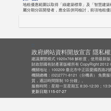
地租優惠範圍以取得「綠建築標章」及「智慧建築
屬分期分區開發者，應全區併同檢討，前項地租優
:::
政府網站資料開放宣言
隱私權
建議瀏覽模式 1920x768 解析度，使用最新版本 Ch
財政部國有財產署版權所有 CopyRight 201
機關地址：100209 臺北市中正區愛國西路2
機關總機：(02)2771-8121（
分機表
） 免費服
質，通話時間限制 10 分鐘」。
服務時間：星期一至星期五 8:30-12:30；13:30-
更新日期:115-07-27