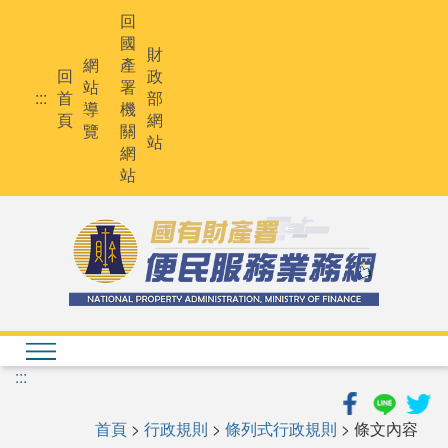
跳
回
到
國
主
財
網
產
要
回
政
站
署
內
:::
首
部
導
機
容
頁
網
覽
關
站
網
站
:::
首頁
>
行政規則
>
條列式行政規則
> 條文內容