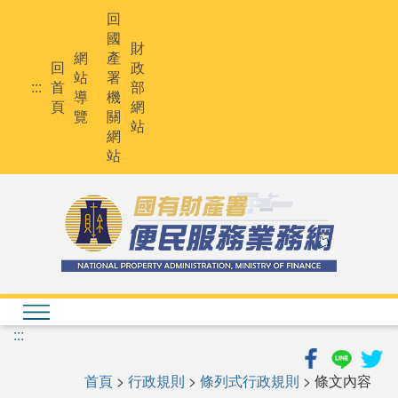
跳
回
到
國
主
財
網
產
要
回
政
站
署
內
:::
首
部
導
機
容
頁
網
覽
關
站
網
站
:::
首頁
>
行政規則
>
條列式行政規則
> 條文內容