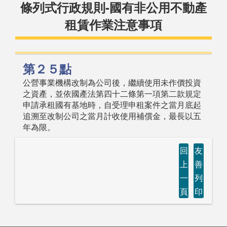
條列式行政規則-國有非公用不動產
租賃作業注意事項
第２５點
公營事業機構改制為公司後，繼續使用未作價投資
之資產，並依國產法第四十二條第一項第二款規定
申請承租國有基地時，自受理申租案件之當月底起
追溯至改制公司之當月計收使用補償金，最長以五
年為限。
回
友
上
善
一
列
頁
印