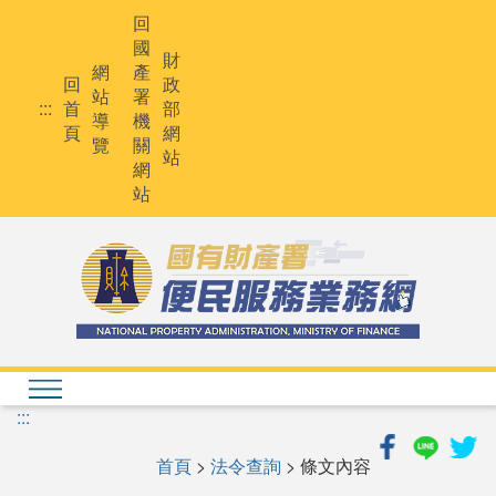
跳
回
到
國
主
財
網
產
要
回
政
站
署
內
:::
首
部
導
機
容
頁
網
覽
關
站
網
站
:::
首頁
>
法令查詢
> 條文內容