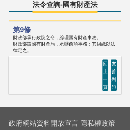
法令查詢-國有財產法
第9條
財政部承行政院之命，綜理國有財產事務。
財政部設國有財產局，承辦前項事務；其組織以法
律定之。
回
友
上
善
一
列
頁
印
:::
政府網站資料開放宣言
隱私權政策