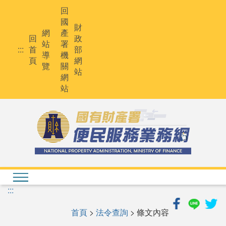
跳
回
到
國
主
財
網
產
要
回
政
站
署
內
:::
首
部
導
機
容
頁
網
覽
關
站
網
站
:::
首頁
>
法令查詢
> 條文內容