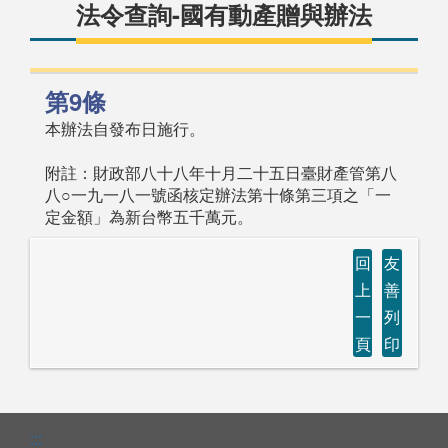
法令查詢-國有動產贈與辦法
第9條
本辦法自發布日施行。
附註：財政部八十八年十月二十五日臺財產管第八
八○一九一八一號函核定辦法第十條第三項之「一
定金額」為新台幣五千萬元。
回
友
上
善
一
列
頁
印
:::