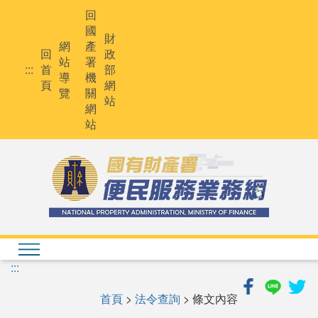
跳
回
到
國
主
財
網
產
要
回
政
站
署
內
:::
首
部
導
機
容
頁
網
覽
關
站
網
站
:::
首頁
>
法令查詢
> 條文內容