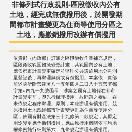
非條列式行政規則-區段徵收內公有
土地，經完成無償撥用後，於開發期
間都市計畫變更為住商等使用分區之
土地，應撤銷撥用改辦有償撥用
依貴部（內政部）訂頒之區段徵收作業補充規定，
區段徵收範圍如擬變更計畫，其範圍內公有土地，
應俟都市計畫變更確定並辦理公共設施用地分割測
量登記後，再辦理無償或有償撥用。本案依 貴部
前述函所附營建署八十五年四月二日八十五營署都
字第○四九一九號函示，涉案之國有土地係在都市
計畫變更前，即先行辦理撥用，故問題之癥結，在
未依規定程序辦理。原則，本應辦理有償撥用。茲
原撥用土地既經都市計畫變更劃為住商等使用分
區，依國有財產法第三十九條第二款規定，其原定
用途變更應予撤銷撥用，應由原撥用機關依平均地
權條例施行細則第六十九條規定辦理有償撥用。