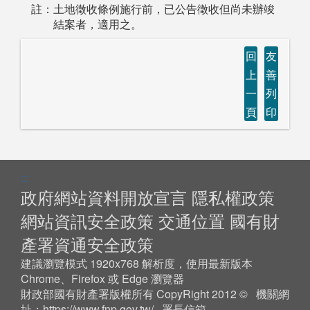
註：土地徵收條例施行前，已公告徵收但尚未辦竣
結案者，適用之。
回
友
上
善
一
列
頁
印
:::
政府網站資料開放宣言
隱私權政策
網站資訊安全政策
交通位置
國有財
產署資通安全政策
建議瀏覽模式 1920x768 解析度，使用最新版本
Chrome、Firefox 或 Edge 瀏覽器
財政部國有財產署版權所有 CopyRight 2012 © 機關網
址：
https://www.fnp.gov.tw/
署長信箱