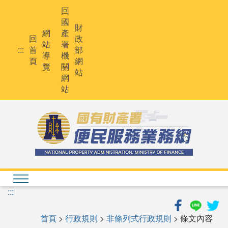
跳
回
到
國
主
財
網
產
要
回
政
站
署
內
:::
首
部
導
機
容
頁
網
覽
關
站
網
站
:::
首頁
>
行政規則
>
非條列式行政規則
> 條文內容