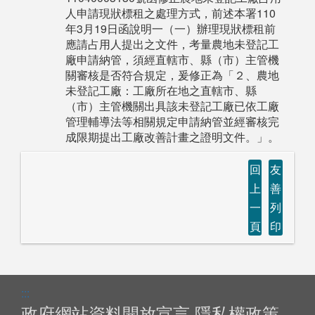
人申請現狀標租之處理方式，前述本署110
年3月19日函說明一（一）辦理現狀標租前
應請占用人提出之文件，考量農地未登記工
廠申請納管，須經直轄市、縣（市）主管機
關審核是否符合規定，爰修正為「２、農地
未登記工廠：工廠所在地之直轄市、縣
（市）主管機關出具該未登記工廠已依工廠
管理輔導法等相關規定申請納管並經審核完
成限期提出工廠改善計畫之證明文件。」。
回
友
上
善
一
列
頁
印
:::
政府網站資料開放宣言
隱私權政策