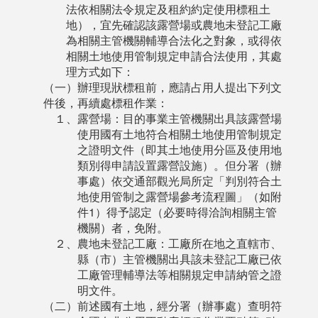
法依相關法令規定及租約約定使用標租土
地），宜先確認該露營場或農地未登記工廠
為相關主管機關輔導合法化之對象，或得依
相關土地使用管制規定申請合法使用，其處
理方式如下：
（一）辦理現狀標租前，應請占用人提出下列文
件後，再續處標租作業：
１、露營場：目的事業主管機關出具該露營場
使用國有土地符合相關土地使用管制規定
之證明文件（即其土地使用分區及使用地
類別得申請設置露營設施）。但分署（辦
事處）依交通部觀光局所定「判別符合土
地使用管制之露營場參考流程圖」（如附
件1）得予認定（必要時得洽詢相關主管
機關）者，免附。
２、農地未登記工廠：工廠所在地之直轄市、
縣（市）主管機關出具該未登記工廠已依
工廠管理輔導法等相關規定申請納管之證
明文件。
（二）前述國有土地，經分署（辦事處）查明符