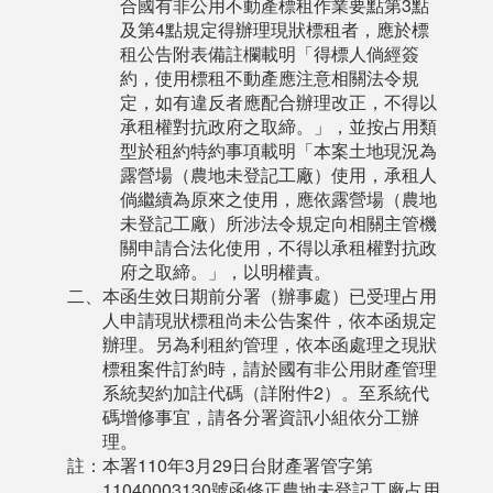
合國有非公用不動產標租作業要點第3點
及第4點規定得辦理現狀標租者，應於標
租公告附表備註欄載明「得標人倘經簽
約，使用標租不動產應注意相關法令規
定，如有違反者應配合辦理改正，不得以
承租權對抗政府之取締。」，並按占用類
型於租約特約事項載明「本案土地現況為
露營場（農地未登記工廠）使用，承租人
倘繼續為原來之使用，應依露營場（農地
未登記工廠）所涉法令規定向相關主管機
關申請合法化使用，不得以承租權對抗政
府之取締。」，以明權責。
二、本函生效日期前分署（辦事處）已受理占用
人申請現狀標租尚未公告案件，依本函規定
辦理。另為利租約管理，依本函處理之現狀
標租案件訂約時，請於國有非公用財產管理
系統契約加註代碼（詳附件2）。至系統代
碼增修事宜，請各分署資訊小組依分工辦
理。
註：本署110年3月29日台財產署管字第
11040003130號函修正農地未登記工廠占用