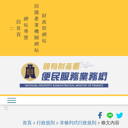
跳
回
到
國
主
財
網
產
要
回
政
站
署
內
:::
首
部
導
機
容
頁
網
覽
關
站
網
站
:::
首頁
>
行政規則
>
非條列式行政規則
> 條文內容