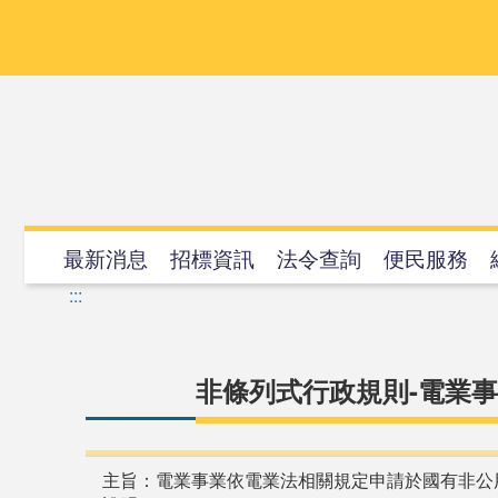
跳
到
主
要
內
容
最新消息
招標資訊
法令查詢
便民服務
:::
非條列式行政規則-電業
主旨：電業事業依電業法相關規定申請於國有非公