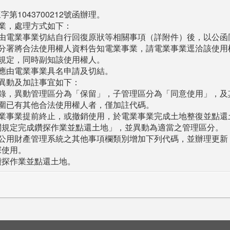
第1043700212號函辦理。
業，處理方式如下：
由電業事業切結自行回復原狀等相關事項（詳附件）後，以公函
分署將合法使用權人資料告知電業事業，請電業事業逕洽該使用
規定，同時副知該使用權人。
應由電業事業具名申請及切結。
異動及加註事宜如下：
錄，異動管理區分為「保留」，子管理區分為「同意使用」，及其
圍已有其他合法使用權人者，僅加註代碼。
業事業提前終止，或撤銷使用，於電業事業完成土地整復並點還
相關規定完成鑽探作業並點還土地」，並異動為適當之管理區分。
公用財產管理系統之其他事項欄類別增加下列代碼，並辦理更新
探使用。
鑽探作業並點還土地。