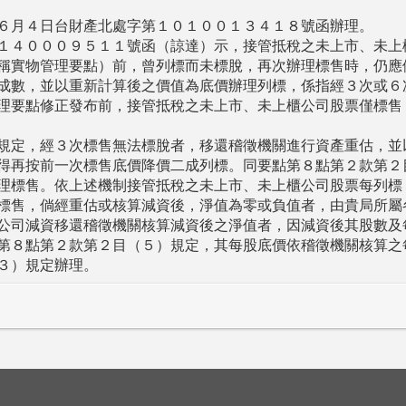
６月４日台財產北處字第１０１００１３４１８號函辦理。
１４０００９５１１號函（諒達）示，接管抵稅之未上市、未上
稱實物管理要點）前，曾列標而未標脫，再次辦理標售時，仍應
成數，並以重新計算後之價值為底價辦理列標，係指經３次或６
理要點修正發布前，接管抵稅之未上市、未上櫃公司股票僅標售
規定，經３次標售無法標脫者，移還稽徵機關進行資產重估，並
得再按前一次標售底價降價二成列標。同要點第８點第２款第２
理標售。依上述機制接管抵稅之未上市、未上櫃公司股票每列標
標售，倘經重估或核算減資後，淨值為零或負值者，由貴局所屬
公司減資移還稽徵機關核算減資後之淨值者，因減資後其股數及
第８點第２款第２目（５）規定，其每股底價依稽徵機關核算之
３）規定辦理。