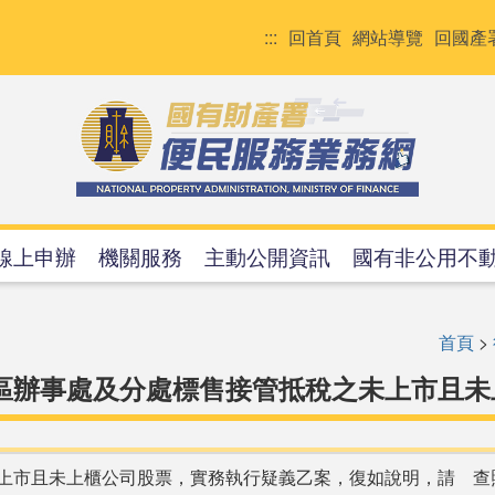
:::
回首頁
網站導覽
回國產
線上申辦
機關服務
主動公開資訊
國有非公用不
首頁
>
區辦事處及分處標售接管抵稅之未上市且
上市且未上櫃公司股票，實務執行疑義乙案，復如說明，請 查