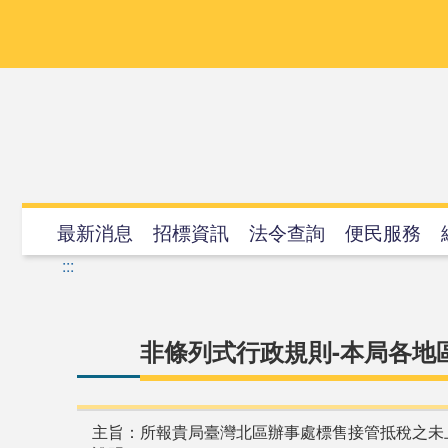
跳
到
主
要
內
容
最新消息
招標資訊
法令查詢
便民服務
:::
非條列式行政規則-本局各地
主旨：所報貴局臺灣北區辦事處標售接管抵稅之未