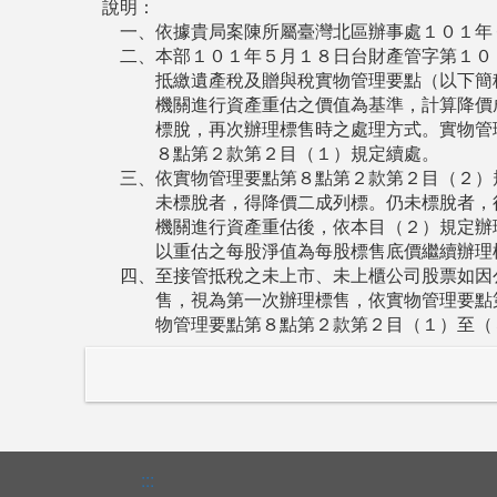
說明：
一、依據貴局案陳所屬臺灣北區辦事處１０１年
二、本部１０１年５月１８日台財產管字第１０
抵繳遺產稅及贈與稅實物管理要點（以下簡
機關進行資產重估之價值為基準，計算降價
標脫，再次辦理標售時之處理方式。實物管
８點第２款第２目（１）規定續處。
三、依實物管理要點第８點第２款第２目（２）
未標脫者，得降價二成列標。仍未標脫者，
機關進行資產重估後，依本目（２）規定辦
以重估之每股淨值為每股標售底價繼續辦理
四、至接管抵稅之未上市、未上櫃公司股票如因
售，視為第一次辦理標售，依實物管理要點
物管理要點第８點第２款第２目（１）至（
:::