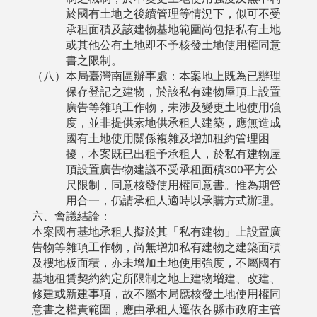
於國有土地之後續管理等情況下，似可不受
承租面積及該建物基地範圍尚包括私有土地
或其他公有土地即不予核發土地使用權同意
書之限制。
（八）本局臺灣南區辦事處：本案地上既為已辦理
保存登記之建物，於該私有建物屋頂上設置
廣告等雜項工作物，未涉及變更土地使用強
度，並非提供素地供承租人建築，應無造成
國有土地使用關係複雜及增加租約管理困
擾，本案既已出租予承租人，於私有建物屋
頂設置廣告物建議不受承租面積300平方公
尺限制，同意核發使用權同意書。惟為期管
用合一，仍請承租人適時以承購方式辦理。
六、會議結論：
本案國有基地承租人擬於其「私有建物」上設置廣
告物等雜項工作物，尚無增加私有建物之建築面積
及樓地板面積，亦未增加土地使用強度，不屬國有
基地租賃契約約定所限制之地上建物增建、改建、
修建或新建事項，故不屬本局應核發土地使用權同
意書之權責範圍，應由承租人逕依各縣市政府主管