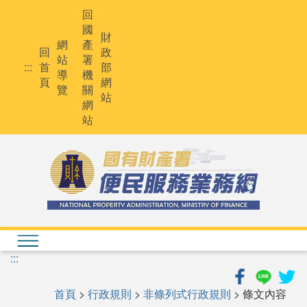
跳
回
到
國
主
財
網
產
要
回
政
站
署
內
:::
首
部
導
機
容
頁
網
覽
關
站
網
站
:::
首頁
>
行政規則
>
非條列式行政規則
> 條文內容