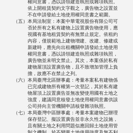
權同意書，憑以請領建造執照或雜項執照。
依上開租賃契約文字觀之，廣告物之設置並
不在申請發給土地使用權同意書之範圍。
（五）本局法制室：本案中華電視股份有限公司可
否於所有之私有建物上設置廣告物使用，應
視國有基地租賃契約有無禁止規定。依租約
內容，僅規範地上建物增建、改建、修建或
新建時，應先向出租機關申請發給土地使用
權同意書，憑以請領建造執照或雜項執照，
廣告物並未明文禁止。其次，本案係於私有
建物屋頂設置廣告物，且不致增加管理上負
擔，故應不在禁止之列。
（六）本局臺灣北區辦事處：考量本案私有建物係
已完成建物所有權第一次登記，其於私有建
物屋頂上設置廣告並無改變使用國有土地之
強度，建議同意核發土地使用權同意書供該
公司持向主管機關申請核發雜項執照。
（七）本局臺灣中區辦事處：考量本案建物已辦理
保存登記、擬設置廣告並非永久性之設施，
且有關土地之利用問題似應回歸土地使用管
制之機制，於不變更土地使用強度及無不利