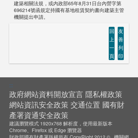
建築相關法規，或內政部65年8月31日台內營字第
696214號函規定持國有基地租賃契約書向建築主管
機關提出申請。
回
友
上
善
一
列
頁
印
:::
政府網站資料開放宣言
隱私權政策
網站資訊安全政策
交通位置
國有財
產署資通安全政策
建議瀏覽模式 1920x768 解析度，使用最新版本
Chrome、Firefox 或 Edge 瀏覽器
財政部國有財產署版權所有 CopyRight 2012 © 機關網