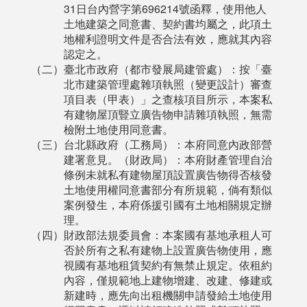
31日台內營字第696214號函釋，使用他人
土地建築之同意書、契約書均屬之，此項土
地權利證明文件是否合法有效，應就其內容
認定之。
（二）臺北市政府（都市發展局建管處）：按「臺
北市建築管理處雜項執照（變更設計）審查
項目表（甲表）」之查核項目所示，本案私
有建物屋頂豎立廣告物申請雜項執照，無需
檢附土地使用同意書。
（三）台北縣政府（工務局）：本府同意內政部營
建署意見。（財政局）：本府財產管理自治
條例未就私有建物屋頂設置廣告物得否核發
土地使用權同意書部分有所規範，倘有類似
案例發生，本府係援引國有土地相關規定辦
理。
（四）財政部法規委員會：本案國有基地承租人可
否於所有之私有建物上設置廣告物使用，應
視國有基地租賃契約有無禁止規定。依租約
內容，僅規範地上建物增建、改建、修建或
新建時，應先向出租機關申請發給土地使用