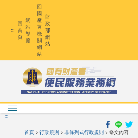
跳
回
到
國
主
財
網
產
要
回
政
站
署
內
:::
首
部
導
機
容
頁
網
覽
關
站
網
站
:::
首頁
>
行政規則
>
非條列式行政規則
> 條文內容