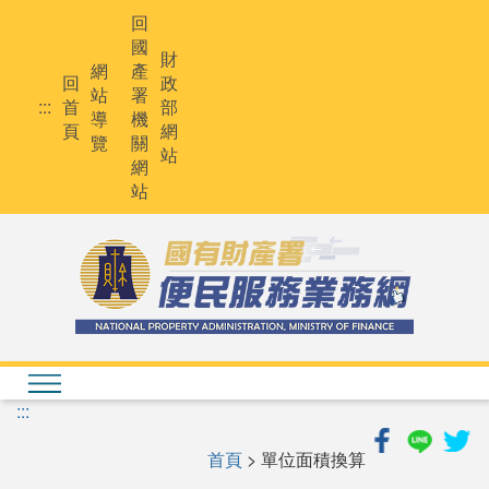
跳
回
到
國
主
財
網
產
要
回
政
站
署
內
:::
首
部
導
機
容
頁
網
覽
關
站
網
站
:::
首頁
> 單位面積換算