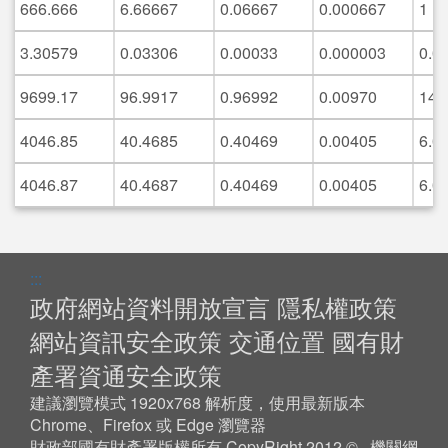
666.666
6.66667
0.06667
0.000667
1
3.30579
0.03306
0.00033
0.000003
0.0
9699.17
96.9917
0.96992
0.00970
14.
4046.85
40.4685
0.40469
0.00405
6.0
4046.87
40.4687
0.40469
0.00405
6.0
:::
政府網站資料開放宣言
隱私權政策
網站資訊安全政策
交通位置
國有財
產署資通安全政策
建議瀏覽模式 1920x768 解析度，使用最新版本
Chrome、Firefox 或 Edge 瀏覽器
財政部國有財產署版權所有 CopyRight 2012 © 機關網