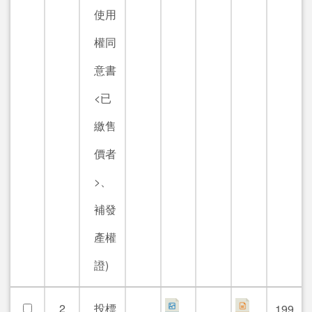
使用
權同
意書
<已
繳售
價者
>、
補發
產權
證)
2
投標
199