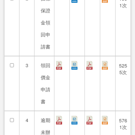
1次
保證
金領
回申
請書
3
領回
525
5次
價金
申請
書
4
逾期
576
1次
未辦