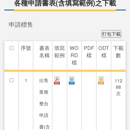
各種申請書表(含填寫範例)之下載
申請標售
序號
書表
填寫
WO
PDF
ODT
下載
名稱
範例
RD
檔
檔
數
檔
1
出售
112
88
業務
次
整合
申請
書(含