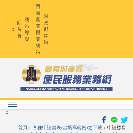
跳
回
到
國
主
財
網
產
要
回
政
站
署
內
:::
首
部
導
機
容
頁
網
覽
關
站
網
站
:::
首頁
>
各種申請書表(含填寫範例)之下載
> 申請標售