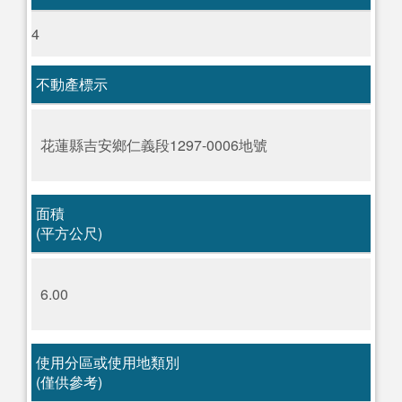
4
不動產標示
花蓮縣吉安鄉仁義段1297-0006地號
面積
(平方公尺)
6.00
使用分區或使用地類別
(僅供參考)