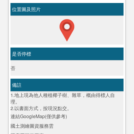
位置圖及照片
是否停標
否
備註
1.地上現為他人種植椰子樹、雜草，概由得標人自
理。
2.以書面方式，按現況點交。
連結GoogleMap(僅供參考)
國土測繪圖資服務雲