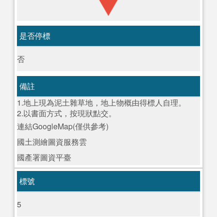
是否停標
否
備註
1.地上現為泥土雜草地，地上物概由得標人自理。
2.以書面方式，按現狀點交。
連結GoogleMap(僅供參考)
國土測繪圖資服務雲
國產署圖資平臺
標號
5