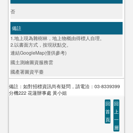
否
備註
1.地上現為雜樹林，地上物概由得標人自理。
2.以書面方式，按現狀點交。
連結GoogleMap(僅供參考)
國土測繪圖資服務雲
國產署圖資平臺
備註：如對招標資訊尚有疑問，請電洽：03-8339399
分機222 花蓮辦事處 黃小姐
回
回
首
上
頁
一
層