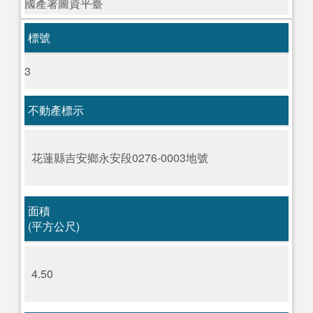
國產署圖資平臺
標號
3
不動產標示
花蓮縣吉安鄉永安段0276-0003地號
面積
(平方公尺)
4.50