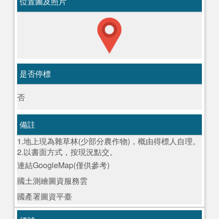
位置圖及照片
是否停標
否
備註
1.地上現為雜草林(少部分農作物)，概由得標人自理。
2.以書面方式，按現況點交。
連結GoogleMap(僅供參考)
國土測繪圖資服務雲
國產署圖資平臺