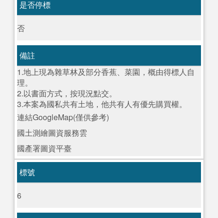
是否停標
否
備註
1.地上現為雜草林及部分香蕉、菜園，概由得標人自
理。
2.以書面方式，按現況點交。
3.本案為國私共有土地，他共有人有優先購買權。
連結GoogleMap(僅供參考)
國土測繪圖資服務雲
國產署圖資平臺
標號
6