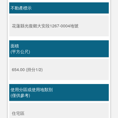
不動產標示
花蓮縣光復鄉大安段1267-0004地號
面積
(平方公尺)
654.00 (持分1/2)
使用分區或使用地類別
(僅供參考)
住宅區