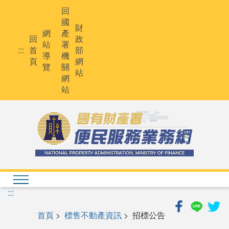
跳
回
到
國
主
財
網
產
要
回
政
站
署
內
:::
首
部
導
機
容
頁
網
覽
關
站
網
站
:::
首頁
>
標售不動產資訊
> 招標公告