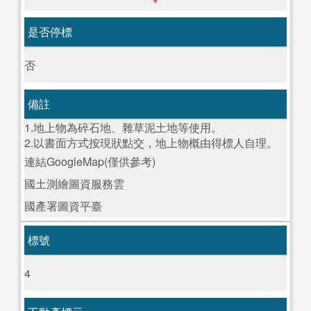
是否停標
否
備註
1.地上物為碎石地、雜草泥土地等使用。
2.以書面方式按現狀點交，地上物概由得標人自理。
連結GoogleMap(僅供參考)
國土測繪圖資服務雲
國產署圖資平臺
標號
4