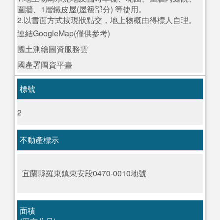
圍牆、1層鐵皮屋(屋簷部分) 等使用。
2.以書面方式按現狀點交，地上物概由得標人自理。
連結GoogleMap(僅供參考)
國土測繪圖資服務雲
國產署圖資平臺
標號
2
不動產標示
宜蘭縣羅東鎮東安段0470-0010地號
面積