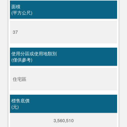
面積
(平方公尺)
37
使用分區或使用地類別
(僅供參考)
住宅區
標售底價
(元)
3,560,510