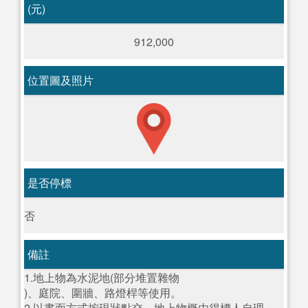
(元)
912,000
位置圖及照片
是否停標
否
備註
1.地上物為水泥地(部分堆置雜物
)、庭院、圍牆、路燈桿等使用。
2.以書面方式按現狀點交，地上物概由得標人自理。