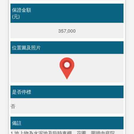
保證金額
(元)
357,000
位置圖及照片
是否停標
否
備註
1.地上物為水泥地及臨時車棚、花圃、圍牆內庭院、