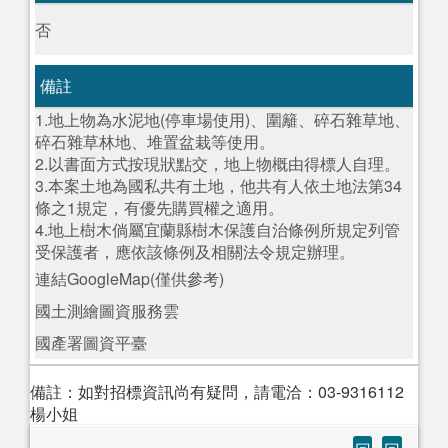
否
備註
1.地上物為水泥地(停車場使用)、圍籬、碎石雜草地、
碎石雜草林地、堆置盆栽等使用。
2.以書面方式按現狀點交，地上物概由得標人自理。
3.本案土地為國私共有土地，他共有人依土地法第34
條之1規定，有優先購買權之適用。
4.地上樹木倘屬宜蘭縣樹木保護自治條例所規定列管
受保護者，應依該條例及相關法令規定辦理。
連結GoogleMap(僅供參考)
國土測繪圖資服務雲
國產署圖資平臺
備註：如對招標資訊尚有疑問，請電洽：03-9316112
楊小姐