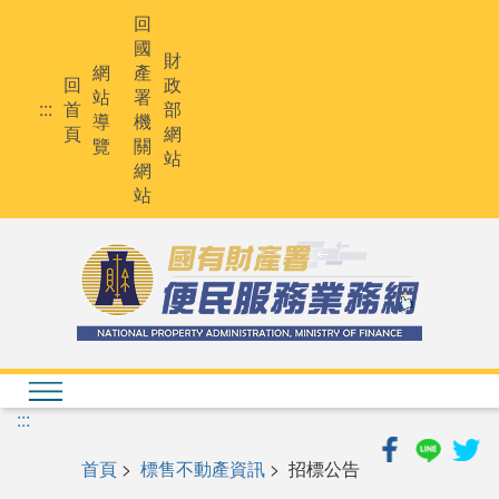
跳
回
到
國
主
財
網
產
要
回
政
站
署
內
:::
首
部
導
機
容
頁
網
覽
關
站
網
站
:::
首頁
>
標售不動產資訊
> 招標公告