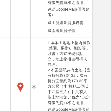
有優先購買權之適用。
連結GoogleMap(僅供參
考)
國土測繪圖資服務雲
國產署圖資平臺
1.本案土地地上物為農作
(菜園、果樹)、棚架等，
以書面方式按現狀點
交，地上物概由得標人
自理。
2.本案國私共有土地【國
有持分為82/132；國有
持分面積約為179.32平
方公尺（小 數點二位以
0
否
下四捨五入）】共有人
依土地法第34條之1規定
有優先購買權之適用。
連結GoogleMap(僅供參