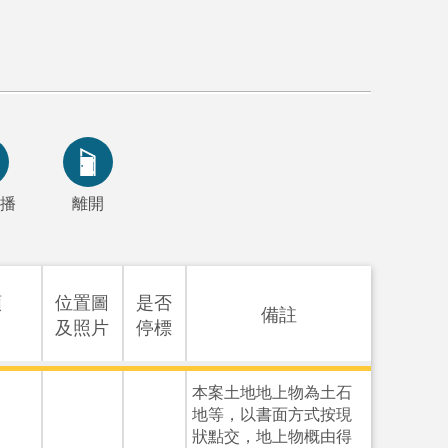
播
離開
額
位置圖
是否
備註
及照片
停標
本案土地地上物為土石
地等，以書面方式按現
狀點交，地上物概由得