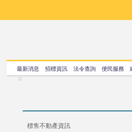
跳
到
主
要
內
容
最新消息
招標資訊
法令查詢
便民服務
:::
標售不動產資訊