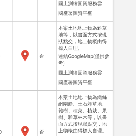
國土測繪圖資服務雲
國產署圖資平臺
本案土地地上物為雜草
地等，以書面方式按現
狀點交，地上物概由得
標人自理。
0
否
連結GoogleMap(僅供參
考)
國土測繪圖資服務雲
國產署圖資平臺
本案土地地上物為鐵絲
網圍籬、土石雜草地、
雜樹、種菜、植栽、果
樹、雜草林木等，以書
面方式按現狀點交，地
上物概由得標人自理。
0
否