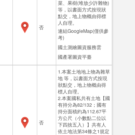
菜、果樹(堆放少許雜物)
等，以書面方式按現狀
點交，地上物概由得標
人自理。
否
連結GoogleMap(僅供參
考)
國土測繪圖資服務雲
國產署圖資平臺
1.本案土地地上物為雜草
地 等，以書面方式按現
狀點交，地上物概由得
標人自理。
2.本案國私共有土地【國
有持分為82/132；國有
持分面積約為112.67平
方公尺（小數點二位以
否
下四捨五入）】共有人
依土地法第34條之1規定