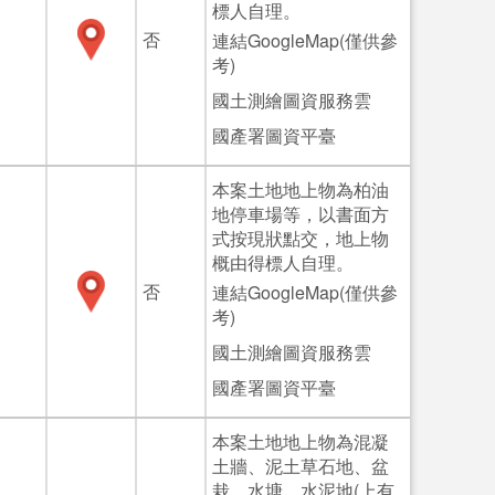
標人自理。
否
連結GoogleMap(僅供參
考)
國土測繪圖資服務雲
國產署圖資平臺
本案土地地上物為柏油
地停車場等，以書面方
式按現狀點交，地上物
概由得標人自理。
否
連結GoogleMap(僅供參
考)
國土測繪圖資服務雲
國產署圖資平臺
本案土地地上物為混凝
土牆、泥土草石地、盆
栽、水塘、水泥地(上有