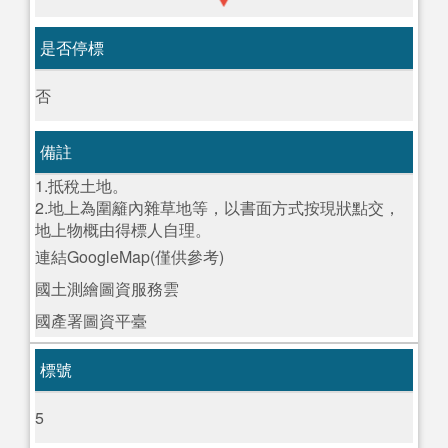
是否停標
否
備註
1.抵稅土地。
2.地上為圍籬內雜草地等，以書面方式按現狀點交，
地上物概由得標人自理。
連結GoogleMap(僅供參考)
國土測繪圖資服務雲
國產署圖資平臺
標號
5