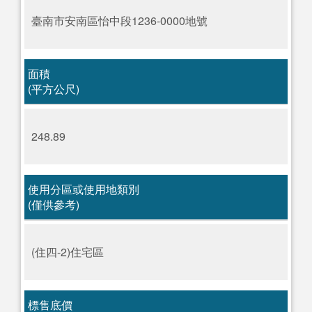
臺南市安南區怡中段1236-0000地號
面積
(平方公尺)
248.89
使用分區或使用地類別
(僅供參考)
(住四-2)住宅區
標售底價