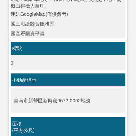
概由得標人自理。
連結GoogleMap(僅供參考)
國土測繪圖資服務雲
國產署圖資平臺
標號
9
不動產標示
臺南市新營區新興段0572-0002地號
面積
(平方公尺)