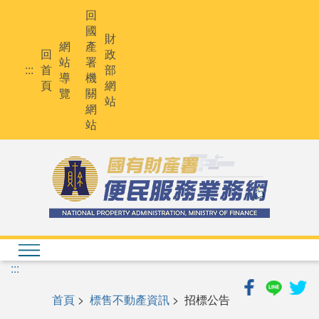
跳
回
到
國
主
財
網
產
要
回
政
站
署
內
:::
首
部
導
機
容
頁
網
覽
關
站
網
站
:::
首頁
>
標售不動產資訊
> 招標公告