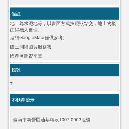
備註
地上為水泥地等，以書面方式按現狀點交，地上物概
由得標人自理。
連結GoogleMap(僅供參考)
國土測繪圖資服務雲
國產署圖資平臺
標號
7
不動產標示
臺南市新營區茄苳腳段1007-0002地號