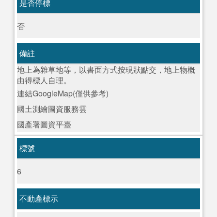
是否停標
否
備註
地上為雜草地等，以書面方式按現狀點交，地上物概
由得標人自理。
連結GoogleMap(僅供參考)
國土測繪圖資服務雲
國產署圖資平臺
標號
6
不動產標示