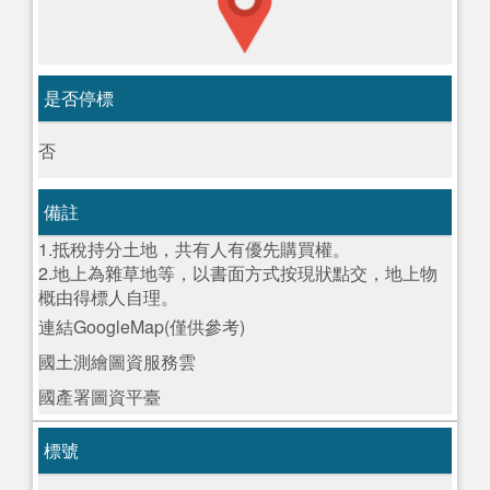
是否停標
否
備註
1.抵稅持分土地，共有人有優先購買權。
2.地上為雜草地等，以書面方式按現狀點交，地上物
概由得標人自理。
連結GoogleMap(僅供參考)
國土測繪圖資服務雲
國產署圖資平臺
標號