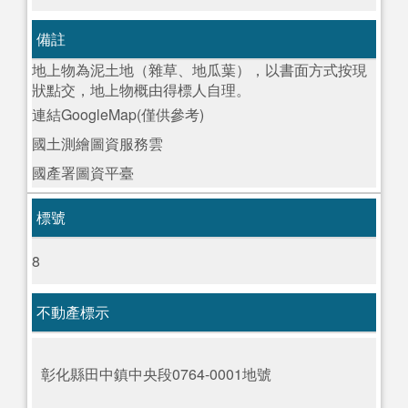
備註
地上物為泥土地（雜草、地瓜葉），以書面方式按現
狀點交，地上物概由得標人自理。
連結GoogleMap(僅供參考)
國土測繪圖資服務雲
國產署圖資平臺
標號
8
不動產標示
彰化縣田中鎮中央段0764-0001地號