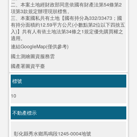
二、本案土地經財政部同意依國有財產法第54條第2
項第3款規定辦理現狀標售。
三、本案國私共有土地【國有持分為332/33473；國
有持分面積約12.59平方公尺(小數點第2位以下四捨五
入)】共有人有依土地法第34條之1規定優先購買權之
適用。
連結GoogleMap(僅供參考)
國土測繪圖資服務雲
國產署圖資平臺
標號
10
不動產標示
彰化縣秀水鄉馬鳴段1245-0004地號