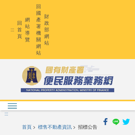
跳
回
到
國
主
財
網
產
要
回
政
站
署
內
:::
首
部
導
機
容
頁
網
覽
關
站
網
站
:::
首頁
>
標售不動產資訊
> 招標公告