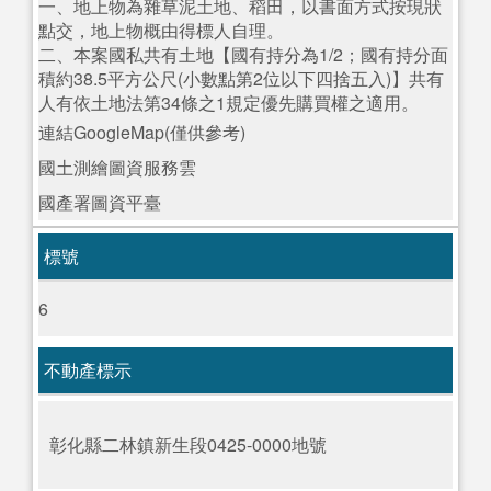
一、地上物為雜草泥土地、稻田，以書面方式按現狀
點交，地上物概由得標人自理。
二、本案國私共有土地【國有持分為1/2；國有持分面
積約38.5平方公尺(小數點第2位以下四捨五入)】共有
人有依土地法第34條之1規定優先購買權之適用。
連結GoogleMap(僅供參考)
國土測繪圖資服務雲
國產署圖資平臺
標號
6
不動產標示
彰化縣二林鎮新生段0425-0000地號