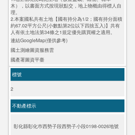
木），以書面方式按現狀點交，地上物概由得標人自
理。
2.本案國私共有土地【國有持分為1/2；國有持分面積
約67.02平方公尺(小數點第2位以下四捨五入)】共有
人有依土地法第34條之1規定優先購買權之適用。
連結GoogleMap(僅供參考)
國土測繪圖資服務雲
國產署圖資平臺
標號
2
不動產標示
彰化縣彰化巿西勢子段西勢子小段0198-0026地號