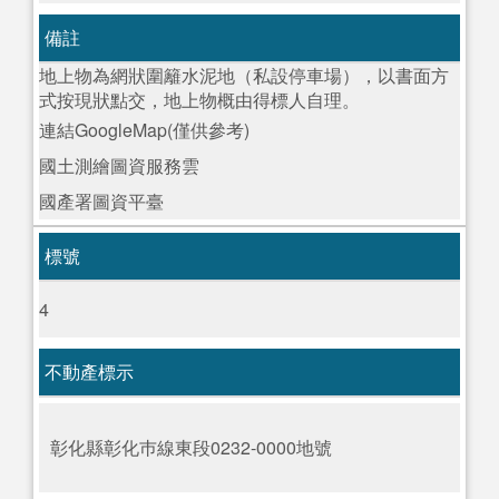
備註
地上物為網狀圍籬水泥地（私設停車場），以書面方
式按現狀點交，地上物概由得標人自理。
連結GoogleMap(僅供參考)
國土測繪圖資服務雲
國產署圖資平臺
標號
4
不動產標示
彰化縣彰化巿線東段0232-0000地號