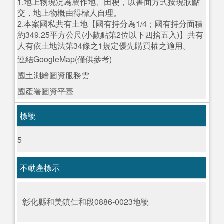
1.地上物現況為農作地、田梗，以書面方式按現狀點
交，地上物概由得標人自理。
2.本案國私共有土地【國有持分為1/4；國有持分面積
約349.25平方公尺(小數點第2位以下四捨五入)】共有
人有依土地法第34條之1規定優先購買權之適用。
連結GoogleMap(僅供參考)
國土測繪圖資服務雲
國產署圖資平臺
標號
5
不動產標示
彰化縣和美鎮仁和段0886-0023地號