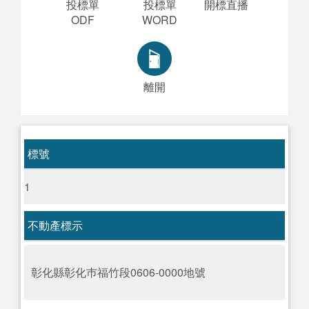
投標單
投標單
開標直播
ODF
WORD
離開
標號
1
不動產標示
彰化縣彰化巿福竹段0606-0000地號