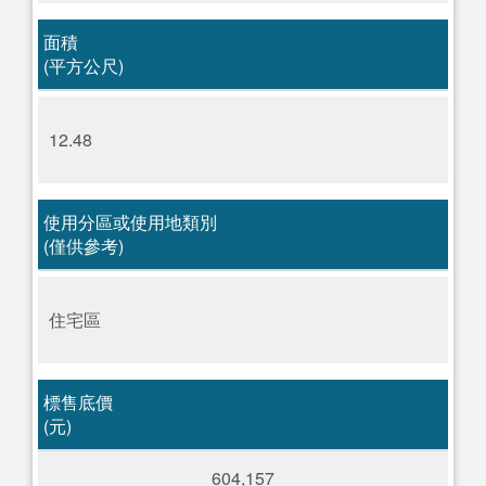
面積
(平方公尺)
12.48
使用分區或使用地類別
(僅供參考)
住宅區
標售底價
(元)
604,157