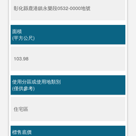
彰化縣鹿港鎮永樂段0532-0000地號
面積
(平方公尺)
103.98
使用分區或使用地類別
(僅供參考)
住宅區
標售底價