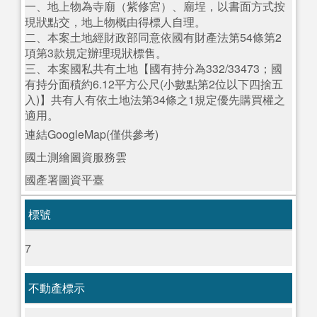
一、地上物為寺廟（紫修宮）、廟埕，以書面方式按
現狀點交，地上物概由得標人自理。
二、本案土地經財政部同意依國有財產法第54條第2
項第3款規定辦理現狀標售。
三、本案國私共有土地【國有持分為332/33473；國
有持分面積約6.12平方公尺(小數點第2位以下四捨五
入)】共有人有依土地法第34條之1規定優先購買權之
適用。
連結GoogleMap(僅供參考)
國土測繪圖資服務雲
國產署圖資平臺
標號
7
不動產標示