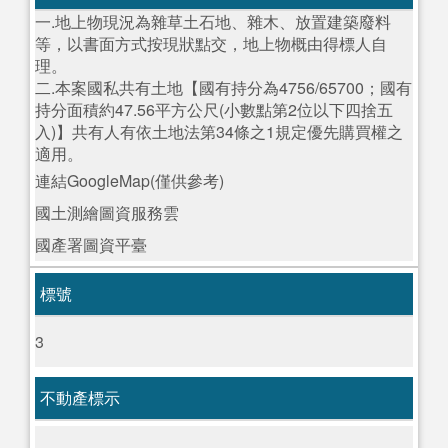
一.地上物現況為雜草土石地、雜木、放置建築廢料
等，以書面方式按現狀點交，地上物概由得標人自
理。
二.本案國私共有土地【國有持分為4756/65700；國有
持分面積約47.56平方公尺(小數點第2位以下四捨五
入)】共有人有依土地法第34條之1規定優先購買權之
適用。
連結GoogleMap(僅供參考)
國土測繪圖資服務雲
國產署圖資平臺
標號
3
不動產標示