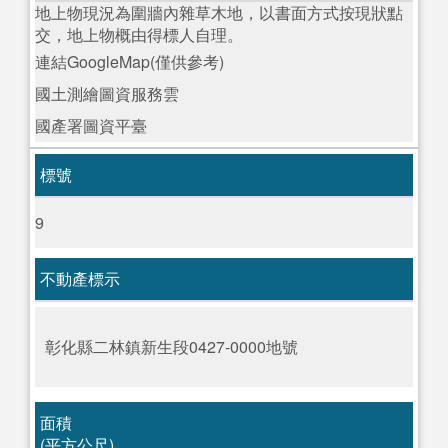
地上物現況為圍牆內雜草木地，以書面方式按現狀點
交，地上物概由得標人自理。
連結GoogleMap(僅供參考)
國土測繪圖資服務雲
國產署圖資平臺
標號
9
不動產標示
彰化縣二林鎮新生段0427-0000地號
面積
(平方公尺)