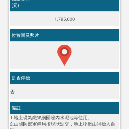
(元)
1,785,000
位置圖及照片
是否停標
否
備註
1.地上現為鐵絲網圍籬內水泥地等使用。
2.由國防部軍備局按現狀點交，地上物概由得標人自