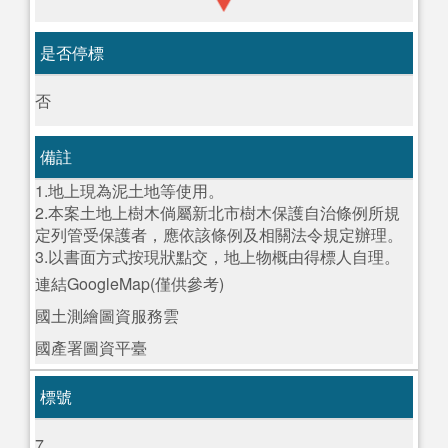
是否停標
否
備註
1.地上現為泥土地等使用。
2.本案土地上樹木倘屬新北市樹木保護自治條例所規
定列管受保護者，應依該條例及相關法令規定辦理。
3.以書面方式按現狀點交，地上物概由得標人自理。
連結GoogleMap(僅供參考)
國土測繪圖資服務雲
國產署圖資平臺
標號
7