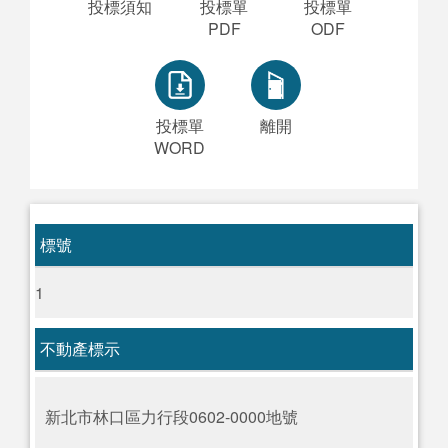
投標須知
投標單
投標單
PDF
ODF
投標單
離開
WORD
標號
1
不動產標示
新北市林口區力行段0602-0000地號