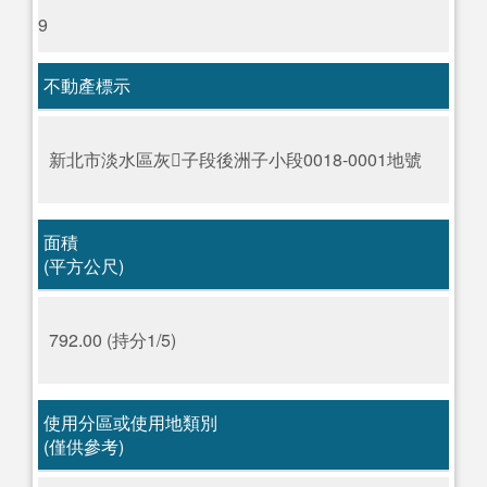
9
不動產標示
新北市淡水區灰󿾨子段後洲子小段0018-0001地號
面積
(平方公尺)
792.00 (持分1/5)
使用分區或使用地類別
(僅供參考)