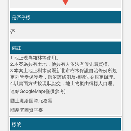
是否停標
否
備註
1.地上現為雜林等使用。
2.本案為共有土地，他共有人依法有優先購買權。
3.本案土地上樹木倘屬新北市樹木保護自治條例所規
定列管受保護者，應依該條例及相關法令規定辦理。
4.以書面方式按現狀點交，地上物概由得標人自理。
連結GoogleMap(僅供參考)
國土測繪圖資服務雲
國產署圖資平臺
標號