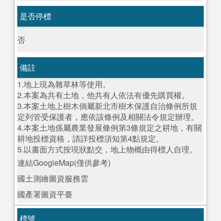
是否停標
否
備註
1.地上現為雜草林等使用。
2.本案為共有土地，他共有人依法有優先購買權。
3.本案土地上樹木倘屬新北市樹木保護自治條例所規
定列管受保護者，應依該條例及相關法令規定辦理。
4.本案土地係屬農業發展條例第3條規定之耕地，有關
耕地投標資格，請詳投標須知第4點規定。
5.以書面方式按現狀點交，地上物概由得標人自理。
連結GoogleMap(僅供參考)
國土測繪圖資服務雲
國產署圖資平臺
標號