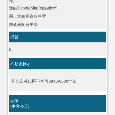
理。
連結GoogleMap(僅供參考)
國土測繪圖資服務雲
國產署圖資平臺
標號
5
不動產標示
新北市林口區下福段0816-0000地號
面積
(平方公尺)