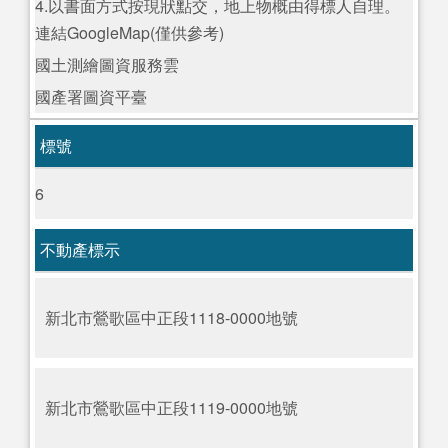
4.以書面方式按現狀點交，地上物概由得標人自理。
連結GoogleMap(僅供參考)
國土測繪圖資服務雲
國產署圖資平臺
標號
6
不動產標示
新北市鶯歌區中正段1118-0000地號
新北市鶯歌區中正段1119-0000地號