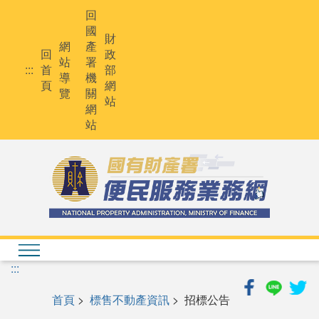
跳
回
到
國
主
財
網
產
要
回
政
站
署
內
:::
首
部
導
機
容
頁
網
覽
關
站
網
站
:::
首頁
>
標售不動產資訊
> 招標公告