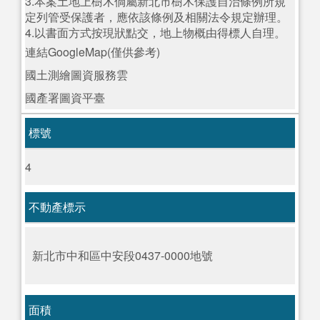
3.本案土地上樹木倘屬新北市樹木保護自治條例所規
定列管受保護者，應依該條例及相關法令規定辦理。
4.以書面方式按現狀點交，地上物概由得標人自理。
連結GoogleMap(僅供參考)
國土測繪圖資服務雲
國產署圖資平臺
標號
4
不動產標示
新北市中和區中安段0437-0000地號
面積