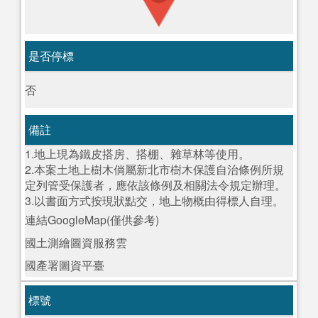
是否停標
否
備註
1.地上現為鐵皮搭房、搭棚、雜草林等使用。
2.本案土地上樹木倘屬新北市樹木保護自治條例所規
定列管受保護者，應依該條例及相關法令規定辦理。
3.以書面方式按現狀點交，地上物概由得標人自理。
連結GoogleMap(僅供參考)
國土測繪圖資服務雲
國產署圖資平臺
標號