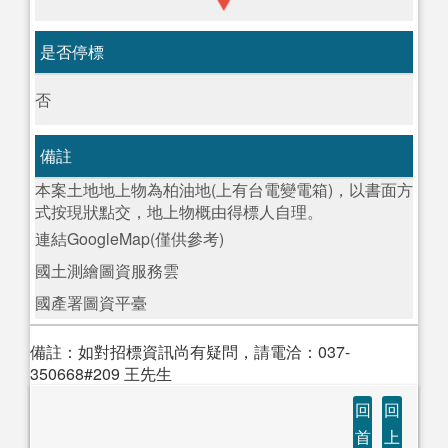
是否停標
否
備註
本案土地地上物為柏油地(上有台電變電箱)，以書面方
式按現狀點交，地上物概由得標人自理。
連結GoogleMap(僅供參考)
國土測繪圖資服務雲
國產署圖資平臺
備註：如對招標資訊尚有疑問，請電洽：037-
350668#209 王先生
回
回
首
上