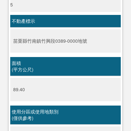
5
不動產標示
苗栗縣竹南鎮竹興段0389-0000地號
面積
(平方公尺)
89.40
使用分區或使用地類別
(僅供參考)