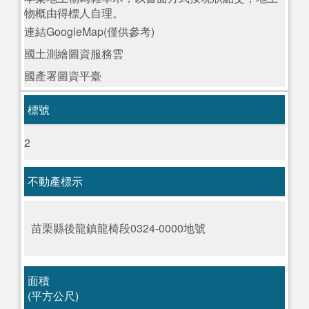
物概由得標人自理。
連結GoogleMap(僅供參考)
國土測繪圖資服務雲
國產署圖資平臺
標號
2
不動產標示
苗栗縣後龍鎮龍椅段0324-0000地號
面積
(平方公尺)