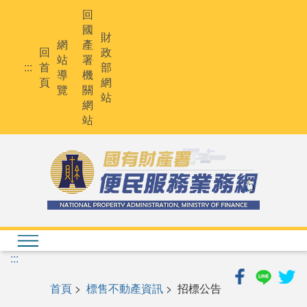
跳
回
到
國
主
財
網
產
要
回
政
站
署
內
:::
首
部
導
機
容
頁
網
覽
關
站
網
站
:::
首頁
>
標售不動產資訊
> 招標公告