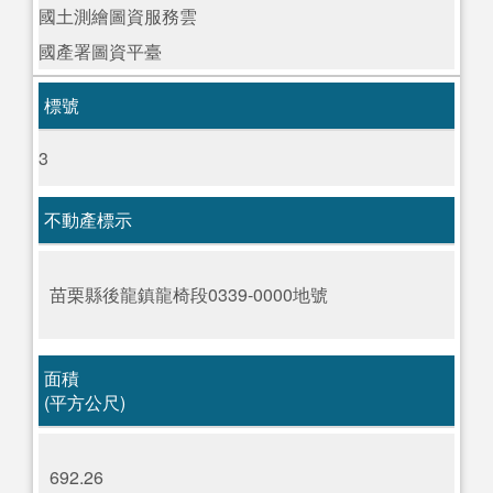
國土測繪圖資服務雲
國產署圖資平臺
標號
3
不動產標示
苗栗縣後龍鎮龍椅段0339-0000地號
面積
(平方公尺)
692.26