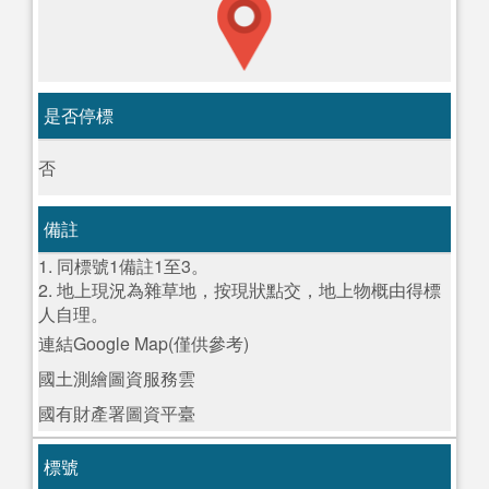
是否停標
否
備註
1. 同標號1備註1至3。
2. 地上現況為雜草地，按現狀點交，地上物概由得標
人自理。
連結Google Map(僅供參考)
國土測繪圖資服務雲
國有財產署圖資平臺
標號