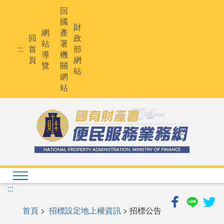
跳
回
到
國
主
財
網
產
要
回
政
站
署
內
:::
首
部
導
機
容
頁
網
覽
關
站
網
站
:::
首頁
>
招標設定地上權資訊
> 招標公告