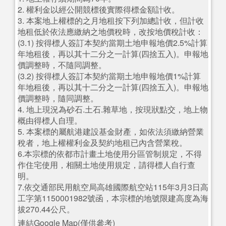
2. 權利金以經公開競標後實際得標金額計收。
3. 本案地上權標的之月地租按下列加總計收，但計收
地租低於依法應繳納之地價稅時，改按地價稅計收：
(3.1) 按得標人簽訂本契約當期土地申報地價2.5%計算
年地租後，再以其十二分之一計算(四捨五入)。申報地
價調整時，不隨同調整。
(3.2) 按得標人簽訂本契約當期土地申報地價1%計算
年地租後，再以其十二分之一計算(四捨五入)。申報地
價調整時，隨同調整。
4. 地上現況為砂石.土石.雜草地，按現狀點交，地上物
概由得標人自理。
5. 本案標的屬航港建設基金財產，如依法須繳納營業
稅者，地上權權利金及契約地租已內含營業稅。
6.本宗標的依都市計畫土地使用分區管制規定，不得
作住宅使用，相關土地使用規定，請得標人自行查
明。
7.依交通部民用航空局高雄國際航空站115年3月3日高
工字第1150001982號函，本宗標的地號限建高度為海
拔270.44公尺。
連結Google Map(僅供參考)