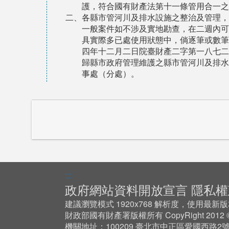
護，符合國有財產法第十一條管用合一之
二、各縣市管河川及排水設施之整治及管理，
一般案件如不涉及實地勘查，在二週內可
具實際多已處使用狀態中，倘逐筆或數筆
四年十二月二日院臺財產二字第一八七二
歸縣市政府管理維護之縣市管河川及排水
事處（分處）。
:::
政府網站資料開放宣言
隱私權
建議瀏覽模式 1920x768 解析度，使用最新版本 Ch
財政部國有財產署版權所有 CopyRight 201
機關地址：100209 臺北市中正區愛國西路2