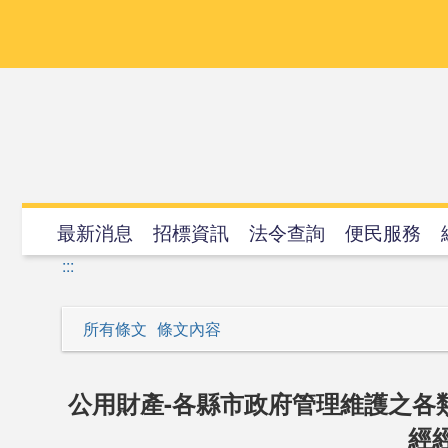
跳
到
主
要
內
容
最新消息
招標資訊
法令查詢
便民服務
:::
所有條文
條文內容
公用財產-各縣市政府管理維護之各
經