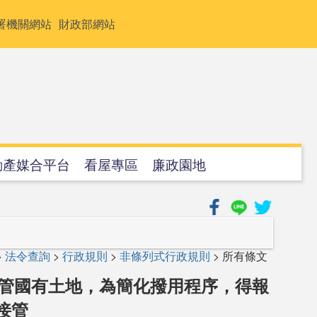
署機關網站
財政部網站
動產媒合平台
看屋專區
廉政園地
>
法令查詢
>
行政規則
>
非條列式行政規則
> 所有條文
經管國有土地，為簡化撥用程序，得報
接管