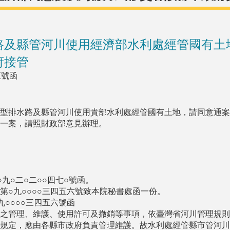
路及縣管河川使用經濟部水利處經管國有土
府接管
五號函
型排水路及縣管河川使用貴部水利處經管國有土地，請同意通案
一案，請照財政部意見辦理。
九○二○二○○四七○號函。
第○九○○○○三四五六號致本院秘書處函一份。
○○○○三四五六號函
之管理、維護、使用許可及撤銷等事項，依臺灣省河川管理規則
規定，應由各縣市政府負責管理維護。故水利處經管縣市管河川