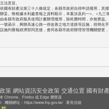
立法意旨。
依國有財產法第三十八條規定，各縣市政府自得申請撥用，其撥
辦妥。惟根據水利處查報之資料顯示，本案涉及約一○、○九三
由各縣市政府擬具使用計畫辦理撥用，除耗費時間，亦無實益。
一號函示，興辦高速公路一併改善之地方道路等設施，得簡化手
設施列冊報經濟部同意後，會同各縣市政府辦理管理機關變更，
政策
網站資訊安全政策
交通位置
國有財
rome、Firefox 或 Edge 瀏覽器
2 © 機關網址：
https://www.fnp.gov.tw/
署長信箱
號