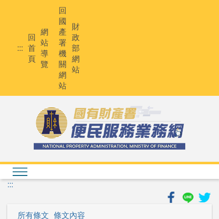
跳
回
到
國
主
財
網
產
要
回
政
站
署
內
:::
首
部
導
機
容
頁
網
覽
關
站
網
站
:::
所有條文
條文內容