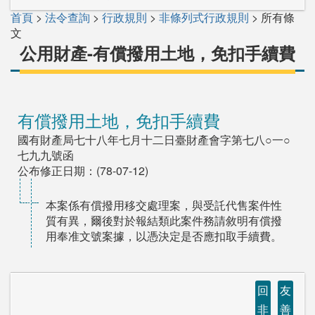
首頁
>
法令查詢
>
行政規則
>
非條列式行政規則
> 所有條
文
公用財產-有償撥用土地，免扣手續費
有償撥用土地，免扣手續費
國有財產局七十八年七月十二日臺財產會字第七八○一○
七九九號函
公布修正日期：(78-07-12)
本案係有償撥用移交處理案，與受託代售案件性
質有異，爾後對於報結類此案件務請敘明有償撥
用奉准文號案據，以憑決定是否應扣取手續費。
回
友
非
善