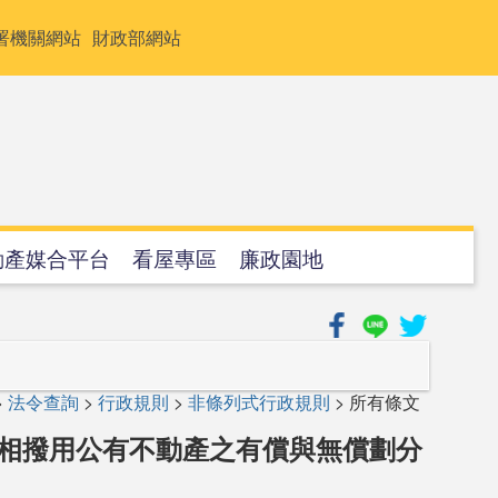
署機關網站
財政部網站
動產媒合平台
看屋專區
廉政園地
>
法令查詢
>
行政規則
>
非條列式行政規則
> 所有條文
互相撥用公有不動產之有償與無償劃分