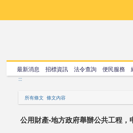
跳
到
主
要
內
容
最新消息
招標資訊
法令查詢
便民服務
:::
所有條文
條文內容
公用財產-地方政府舉辦公共工程，