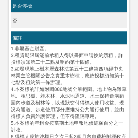
是否停標
否
備註
1.非屬基金財產。
2.租賃期限屆滿前承租人得以書面申請換約續租，詳
投標須知第二十二點及租約第十四條。
3.如發現地上樹木屬森林法第五十二條第四項經中央
林業主管機關公告之貴重木樹種，應依投標須知第十
七點及租約第一條辦理。
4.本案標的詳如附圖886地號全筆範圍。地上物為雜草
地、相思樹、雜木林、水泥地通道、水土保持邊溝範
圍內步道及樹林等，以現狀交付得標人使用收益。現
況為通道、步道使用部分應維持公共通行使用，並由
得標人負責維護管理，但不得阻隔專用。
5.本案標的年租金按當期土地申報地價總額百分之一
計收。
6.得標人應於決標日之次日起3個月內自費檢附經政府