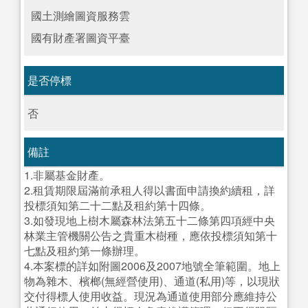
國土測繪圖資服務雲
國有財產署圖資平臺
是否停標
否
備註
1.非屬基金財產。
2.租賃期限屆滿前承租人得以書面申請換約續租，詳
投標須知第二十二點及租約第十四條。
3.如發現地上樹木屬森林法第五十二條第四項經中央
林業主管機關公告之貴重木樹種，應依投標須知第十
七點及租約第一條辦理。
4.本案標的詳如附圖2006及2007地號全筆範圍。地上
物為雜木、檳榔(無經營使用)、通道(私用)等，以現狀
交付得標人使用收益。現況為通道使用部分應維持公