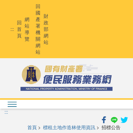
跳
回
到
國
主
財
網
產
要
回
政
站
署
內
:::
首
部
導
機
容
頁
網
覽
關
站
網
站
:::
首頁
>
標租土地作造林使用資訊
> 招標公告