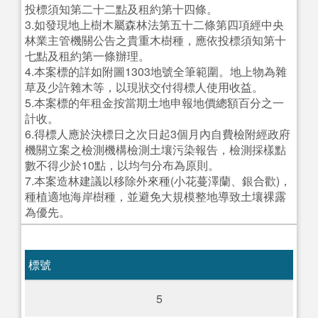
投標須知第二十二點及租約第十四條。
3.如發現地上樹木屬森林法第五十二條第四項經中央
林業主管機關公告之貴重木樹種，應依投標須知第十
七點及租約第一條辦理。
4.本案標的詳如附圖1303地號全筆範圍。地上物為雜
草及少許雜木等，以現狀交付得標人使用收益。
5.本案標的年租金按當期土地申報地價總額百分之一
計收。
6.得標人應於決標日之次日起3個月內自費檢附經政府
機關立案之檢測機構檢測土壤污染報告，檢測採樣點
數不得少於10點，以均勻分布為原則。
7.本案造林建議以移除外來種(小花蔓澤蘭、銀合歡)，
種植適地海岸樹種，並避免大規模整地導致土壤裸露
為優先。
標號
5