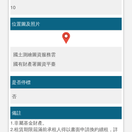
10
位置圖及照片
國土測繪圖資服務雲
國有財產署圖資平臺
是否停標
否
備註
1.非屬基金財產。
2.租賃期限屆滿前承租人得以書面申請換約續租，詳