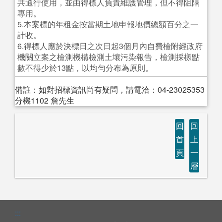
共通行使用，並由得標人負責維護管理，但不得阻隔
專用。
5.本案標的年租金按當期土地申報地價總額百分之一
計收。
6.得標人應於決標日之次日起3個月內自費檢附經政府
機關立案之檢測機構檢測土壤污染報告，檢測採樣點
數不得少於13點，以均勻分布為原則。
備註：如對招標資訊尚有疑問，請電洽：04-23025353
分機1102 詹先生
回
回
首
上
頁
一
層
:::