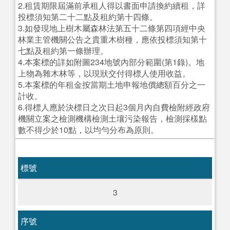
2.租賃期限屆滿前承租人得以書面申請換約續租，詳
投標須知第二十二點及租約第十四條。
3.如發現地上樹木屬森林法第五十二條第四項經中央
林業主管機關公告之貴重木樹種，應依投標須知第十
七點及租約第一條辦理。
4.本案標的詳如附圖234地號內部分範圍(第1錄)。地
上物為雜木林等，以現狀交付得標人使用收益。
5.本案標的年租金按當期土地申報地價總額百分之一
計收。
6.得標人應於決標日之次日起3個月內自費檢附經政府
機關立案之檢測機構檢測土壤污染報告，檢測採樣點
數不得少於10點，以均勻分布為原則。
標號
3
序號