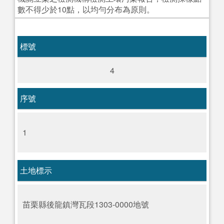
數不得少於10點，以均勻分布為原則。
標號
4
序號
1
土地標示
苗栗縣後龍鎮灣瓦段1303-0000地號