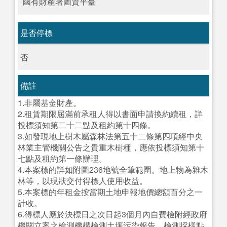
國有財產署圖資平臺
是否停標
否
備註
1.非屬基金財產。
2.租賃期限屆滿前承租人得以書面申請換約續租，詳
投標須知第二十二點及租約第十四條。
3.如發現地上樹木屬森林法第五十二條第四項經中央
林業主管機關公告之貴重木樹種，應依投標須知第十
七點及租約第一條辦理。
4.本案標的詳如附圖236地號全筆範圍。地上物為雜木
林等，以現狀交付得標人使用收益。
5.本案標的年租金按當期土地申報地價總額百分之一
計收。
6.得標人應於決標日之次日起3個月內自費檢附經政府
機關立案之檢測機構檢測土壤污染報告，檢測採樣點